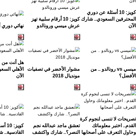
كويز:
10
أسئلة عن دوري
المحترفين السعودي.. شارك
كويز:
10
أرقام سلبية تهز
الآن
عرش ميسي ورونالدو
نهائي دوري أ
هل أنت من ع
ميسي
vs
رونالدو .. من
مشوار الأخضر في تصفيات
الأهلي السع
الأفضل؟
مونديال
2018
الآن
تصريحات لا تنسى لنجوم كرة
القدم.. اختبر معلوماتك
تعشق ماجد عبدالله نجم
كويز:
10
أسئ
وحاول التعرف على أصحابها
النصر؟.. شارك واكتشف
القادسية.. ش