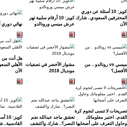
كويز:
10
أسئلة عن دوري
المحترفين السعودي.. شارك
كويز:
10
أرقام سلبية تهز
الآن
عرش ميسي ورونالدو
نهائي دوري أ
هل أنت من ع
ميسي
vs
رونالدو .. من
مشوار الأخضر في تصفيات
الأهلي السع
الأفضل؟
مونديال
2018
الآن
تصريحات لا تنسى لنجوم كرة
القدم.. اختبر معلوماتك
تعشق ماجد عبدالله نجم
كويز:
10
أسئ
وحاول التعرف على أصحابها
النصر؟.. شارك واكتشف
القادسية.. ش