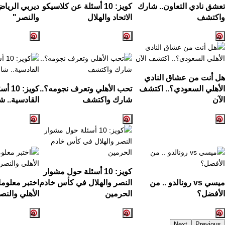
تعشق نادي التعاون.. شارك
كويز: 10 أسئلة عن كلاسيكو
ديربي الرياض
واكتشف
الاتحاد والهلال
والنصر"
هل أنت من عشاق النادي
الأهلي السعودي؟.. اكتشف
تحب الأهلي وتعرف نجومه؟..
كويز:
الآن
شارك واكتشف
القادسية.. ش
كويز: 10 أسئلة حول مشوار
ميسي vs رونالدو .. من
النصر والهلال في كأس خادم
اختبر معلوم
الأفضل؟
الحرمين
الأهلي والنص
Next
Previous