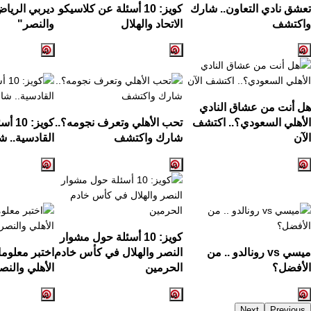
تعشق نادي التعاون.. شارك
كويز: 10 أسئلة عن كلاسيكو
ديربي الرياض
واكتشف
الاتحاد والهلال
والنصر"
هل أنت من عشاق النادي
الأهلي السعودي؟.. اكتشف
تحب الأهلي وتعرف نجومه؟..
كويز:
الآن
شارك واكتشف
القادسية.. ش
كويز: 10 أسئلة حول مشوار
ميسي vs رونالدو .. من
النصر والهلال في كأس خادم
اختبر معلوم
الأفضل؟
الحرمين
الأهلي والنص
Next
Previous