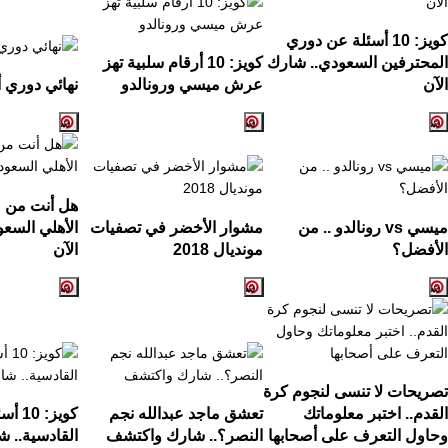
كويز:
10
أسئلة عن دوري
المحترفين السعودي.. شارك
كويز:
10
أرقام سلبية تهز
الآن
عرش ميسي ورونالدو
نهائي دوري أ
هل أنت من ع
ميسي
vs
رونالدو .. من
مشوار الأخضر في تصفيات
الأهلي السع
الأفضل؟
مونديال
2018
الآن
تصريحات لا تنسى لنجوم كرة
القدم.. اختبر معلوماتك
تعشق ماجد عبدالله نجم
كويز:
10
أسئ
وحاول التعرف على أصحابها
النصر؟.. شارك واكتشف
القادسية.. ش