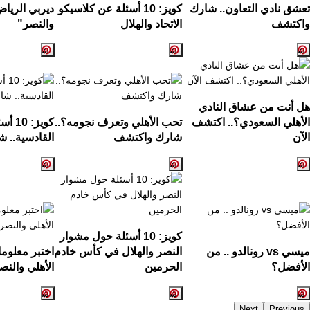
تعشق نادي التعاون.. شارك
كويز: 10 أسئلة عن كلاسيكو
ديربي الرياض
واكتشف
الاتحاد والهلال
والنصر"
هل أنت من عشاق النادي
الأهلي السعودي؟.. اكتشف
تحب الأهلي وتعرف نجومه؟..
كويز:
الآن
شارك واكتشف
القادسية.. ش
كويز: 10 أسئلة حول مشوار
ميسي vs رونالدو .. من
النصر والهلال في كأس خادم
اختبر معلوم
الأفضل؟
الحرمين
الأهلي والنص
Next
Previous