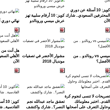
كويز:
10
أسئلة عن دوري
المحترفين السعودي.. شارك
كويز:
10
أرقام سلبية تهز
الآن
عرش ميسي ورونالدو
نهائي دوري أ
هل أنت من ع
ميسي
vs
رونالدو .. من
مشوار الأخضر في تصفيات
الأهلي السع
الأفضل؟
مونديال
2018
الآن
تصريحات لا تنسى لنجوم كرة
القدم.. اختبر معلوماتك
تعشق ماجد عبدالله نجم
كويز:
10
أسئ
وحاول التعرف على أصحابها
النصر؟.. شارك واكتشف
القادسية.. ش