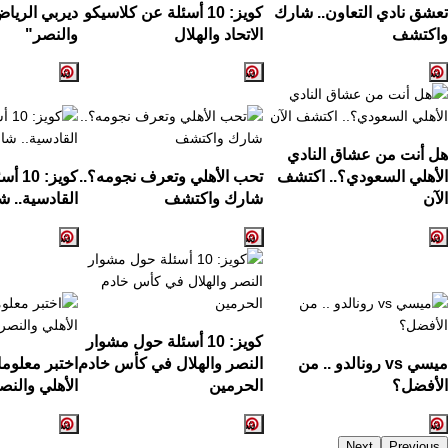
تعشق نادي التعاون.. شارك
كويز: 10 أسئلة عن كلاسيكو
ديربي الرياض
واكتشف
الاتحاد والهلال
والنصر"
هل أنت من عشاق النادي
الأهلي السعودي؟.. اكتشف
تحب الأهلي وتعرف نجومه؟..
كويز:
الآن
شارك واكتشف
القادسية.. ش
كويز: 10 أسئلة حول مشوار
ميسي vs رونالدو .. من
النصر والهلال في كأس خادم
اختبر معلوم
الأفضل؟
الحرمين
الأهلي والنص
Next
Previous