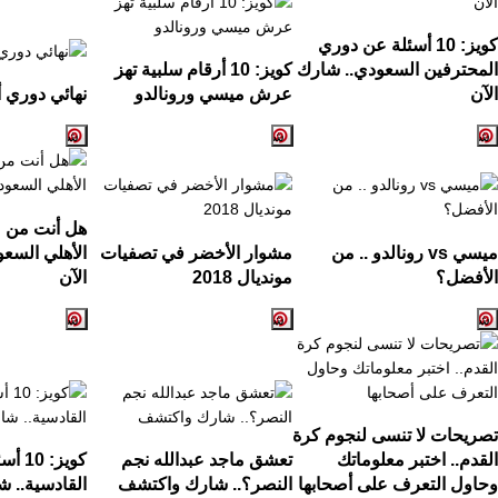
كويز:
10
أسئلة عن دوري
المحترفين السعودي.. شارك
كويز:
10
أرقام سلبية تهز
الآن
عرش ميسي ورونالدو
نهائي دوري أ
هل أنت من ع
ميسي
vs
رونالدو .. من
مشوار الأخضر في تصفيات
الأهلي السع
الأفضل؟
مونديال
2018
الآن
تصريحات لا تنسى لنجوم كرة
القدم.. اختبر معلوماتك
تعشق ماجد عبدالله نجم
كويز:
10
أسئ
وحاول التعرف على أصحابها
النصر؟.. شارك واكتشف
القادسية.. ش