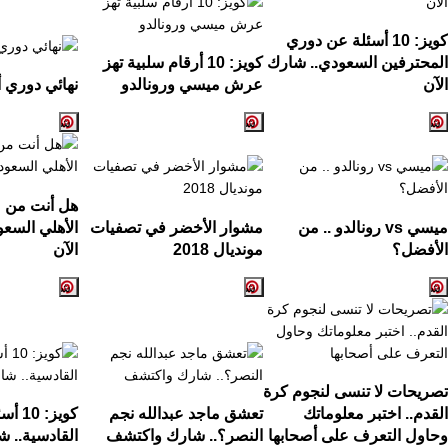
كويز:
10
أسئلة عن دوري
المحترفين السعودي.. شارك
كويز:
10
أرقام سلبية تهز
الآن
عرش ميسي ورونالدو
نهائي دوري أ
هل أنت من ع
ميسي
vs
رونالدو .. من
مشوار الأخضر في تصفيات
الأهلي السع
الأفضل؟
مونديال
2018
الآن
تصريحات لا تنسى لنجوم كرة
القدم.. اختبر معلوماتك
تعشق ماجد عبدالله نجم
كويز:
10
أسئ
وحاول التعرف على أصحابها
النصر؟.. شارك واكتشف
القادسية.. ش