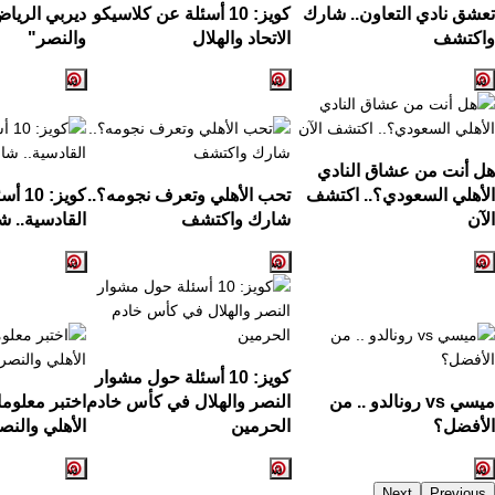
تعشق نادي التعاون.. شارك
كويز: 10 أسئلة عن كلاسيكو
ديربي الرياض
واكتشف
الاتحاد والهلال
والنصر"
هل أنت من عشاق النادي
الأهلي السعودي؟.. اكتشف
تحب الأهلي وتعرف نجومه؟..
كويز:
الآن
شارك واكتشف
القادسية.. ش
كويز: 10 أسئلة حول مشوار
ميسي vs رونالدو .. من
النصر والهلال في كأس خادم
اختبر معلوم
الأفضل؟
الحرمين
الأهلي والنص
Next
Previous