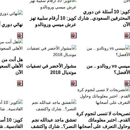
كويز:
10
أسئلة عن دوري
المحترفين السعودي.. شارك
كويز:
10
أرقام سلبية تهز
الآن
عرش ميسي ورونالدو
نهائي دوري أ
هل أنت من ع
ميسي
vs
رونالدو .. من
مشوار الأخضر في تصفيات
الأهلي السع
الأفضل؟
مونديال
2018
الآن
تصريحات لا تنسى لنجوم كرة
القدم.. اختبر معلوماتك
تعشق ماجد عبدالله نجم
كويز:
10
أسئ
وحاول التعرف على أصحابها
النصر؟.. شارك واكتشف
القادسية.. ش