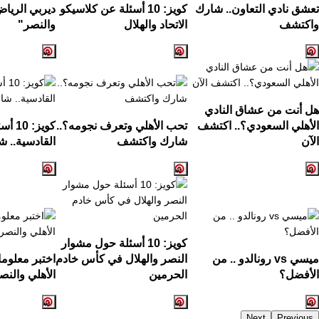
تعشق نادي التعاون.. شارك
كويز: 10 أسئلة عن كلاسيكو
ديربي الرياض
واكتشف
الاتحاد والهلال
والنصر"
هل أنت من عشاق النادي
الأهلي السعودي؟.. اكتشف
تحب الأهلي وتعرف نجومه؟..
كويز:
الآن
شارك واكتشف
القادسية.. ش
كويز: 10 أسئلة حول مشوار
ميسي vs رونالدو .. من
النصر والهلال في كأس خادم
اختبر معلوم
الأفضل؟
الحرمين
الأهلي والنص
Next
Previous