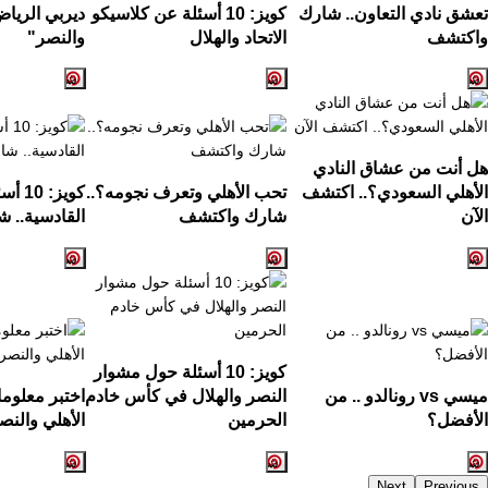
تعشق نادي التعاون.. شارك
كويز: 10 أسئلة عن كلاسيكو
ديربي الرياض
واكتشف
الاتحاد والهلال
والنصر"
هل أنت من عشاق النادي
الأهلي السعودي؟.. اكتشف
تحب الأهلي وتعرف نجومه؟..
كويز:
الآن
شارك واكتشف
القادسية.. ش
كويز: 10 أسئلة حول مشوار
ميسي vs رونالدو .. من
النصر والهلال في كأس خادم
اختبر معلوم
الأفضل؟
الحرمين
الأهلي والنص
Next
Previous