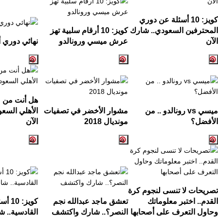
كويز:
10
أسئلة عن دوري
المحترفين السعودي.. شارك
كويز:
10
أرقام سلبية تهز
الآن
عرش ميسي ورونالدو
نهائي دوري أ
هل أنت من ع
ميسي
vs
رونالدو .. من
مشوار الأخضر في تصفيات
الأهلي السع
الأفضل؟
مونديال
2018
الآن
تصريحات لا تنسى لنجوم كرة
القدم.. اختبر معلوماتك
تعشق ماجد عبدالله نجم
كويز:
10
أسئ
وحاول التعرف على أصحابها
النصر؟.. شارك واكتشف
القادسية.. ش