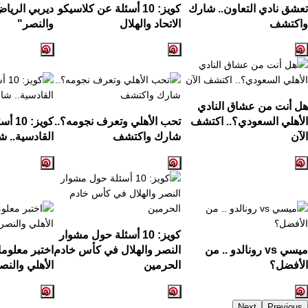
تعشق نادي التعاون.. شارك
كويز: 10 أسئلة عن كلاسيكو
ديربي الرياض
واكتشف
الاتحاد والهلال
والنصر"
هل أنت من عشاق النادي
الأهلي السعودي؟.. اكتشف
تحب الأهلي وتعرف نجومه؟..
كويز:
الآن
شارك واكتشف
القادسية.. ش
كويز: 10 أسئلة حول مشوار
ميسي vs رونالدو .. من
النصر والهلال في كأس خادم
اختبر معلوم
الأفضل؟
الحرمين
الأهلي والنص
Next
Previous