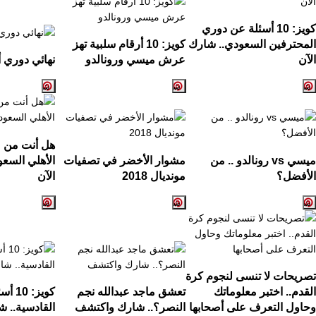
كويز:
10
أسئلة عن دوري
المحترفين السعودي.. شارك
كويز:
10
أرقام سلبية تهز
الآن
عرش ميسي ورونالدو
نهائي دوري أ
هل أنت من ع
ميسي
vs
رونالدو .. من
مشوار الأخضر في تصفيات
الأهلي السع
الأفضل؟
مونديال
2018
الآن
تصريحات لا تنسى لنجوم كرة
القدم.. اختبر معلوماتك
تعشق ماجد عبدالله نجم
كويز:
10
أسئ
وحاول التعرف على أصحابها
النصر؟.. شارك واكتشف
القادسية.. ش