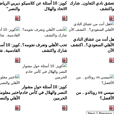
تعشق نادي التعاون.. شارك
كويز: 10 أسئلة عن كلاسيكو
ديربي الرياض
واكتشف
الاتحاد والهلال
والنصر"
هل أنت من عشاق النادي
الأهلي السعودي؟.. اكتشف
تحب الأهلي وتعرف نجومه؟..
كويز:
الآن
شارك واكتشف
القادسية.. ش
كويز: 10 أسئلة حول مشوار
ميسي vs رونالدو .. من
النصر والهلال في كأس خادم
اختبر معلوم
الأفضل؟
الحرمين
الأهلي والنص
Next
Previous