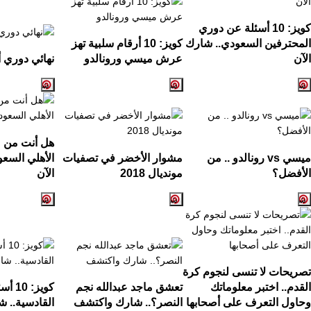
كويز:
10
أسئلة عن دوري
المحترفين السعودي.. شارك
كويز:
10
أرقام سلبية تهز
الآن
عرش ميسي ورونالدو
نهائي دوري أ
هل أنت من ع
ميسي
vs
رونالدو .. من
مشوار الأخضر في تصفيات
الأهلي السع
الأفضل؟
مونديال
2018
الآن
تصريحات لا تنسى لنجوم كرة
القدم.. اختبر معلوماتك
تعشق ماجد عبدالله نجم
كويز:
10
أسئ
وحاول التعرف على أصحابها
النصر؟.. شارك واكتشف
القادسية.. ش