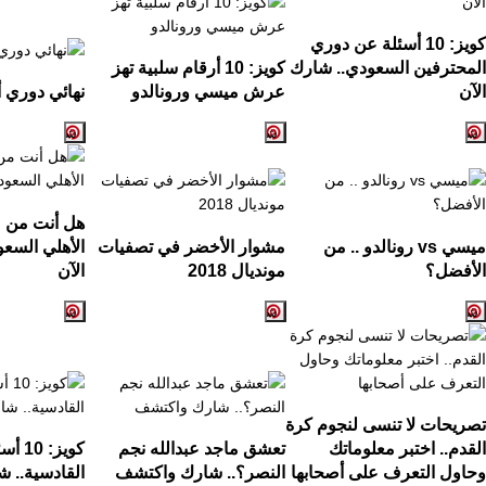
كويز:
10
أسئلة عن دوري
المحترفين السعودي.. شارك
كويز:
10
أرقام سلبية تهز
الآن
عرش ميسي ورونالدو
نهائي دوري أ
هل أنت من ع
ميسي
vs
رونالدو .. من
مشوار الأخضر في تصفيات
الأهلي السع
الأفضل؟
مونديال
2018
الآن
تصريحات لا تنسى لنجوم كرة
القدم.. اختبر معلوماتك
تعشق ماجد عبدالله نجم
كويز:
10
أسئ
وحاول التعرف على أصحابها
النصر؟.. شارك واكتشف
القادسية.. ش