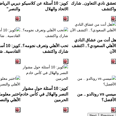
تعشق نادي التعاون.. شارك
كويز: 10 أسئلة عن كلاسيكو
ديربي الرياض
واكتشف
الاتحاد والهلال
والنصر"
هل أنت من عشاق النادي
الأهلي السعودي؟.. اكتشف
تحب الأهلي وتعرف نجومه؟..
كويز:
الآن
شارك واكتشف
القادسية.. ش
كويز: 10 أسئلة حول مشوار
ميسي vs رونالدو .. من
النصر والهلال في كأس خادم
اختبر معلوم
الأفضل؟
الحرمين
الأهلي والنص
Next
Previous