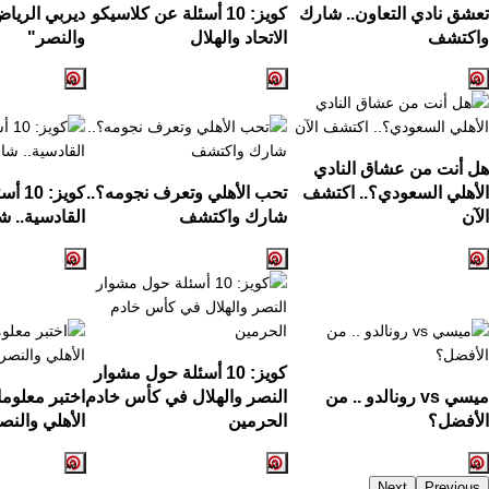
تعشق نادي التعاون.. شارك
كويز: 10 أسئلة عن كلاسيكو
ديربي الرياض
واكتشف
الاتحاد والهلال
والنصر"
هل أنت من عشاق النادي
الأهلي السعودي؟.. اكتشف
تحب الأهلي وتعرف نجومه؟..
كويز:
الآن
شارك واكتشف
القادسية.. ش
كويز: 10 أسئلة حول مشوار
ميسي vs رونالدو .. من
النصر والهلال في كأس خادم
اختبر معلوم
الأفضل؟
الحرمين
الأهلي والنص
Next
Previous