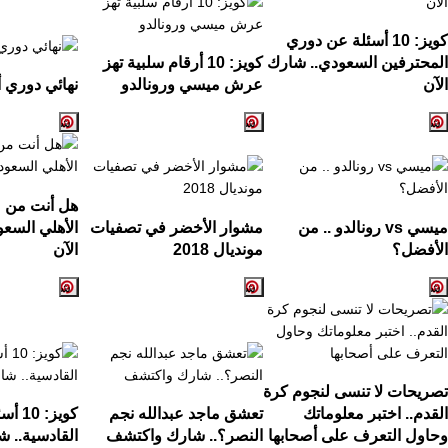
كويز:
10
أسئلة عن دوري
المحترفين السعودي.. شارك
كويز:
10
أرقام سلبية تهز
الآن
عرش ميسي ورونالدو
نهائي دوري أ
هل أنت من ع
ميسي
vs
رونالدو .. من
مشوار الأخضر في تصفيات
الأهلي السع
الأفضل؟
مونديال
2018
الآن
تصريحات لا تنسى لنجوم كرة
القدم.. اختبر معلوماتك
تعشق ماجد عبدالله نجم
كويز:
10
أسئ
وحاول التعرف على أصحابها
النصر؟.. شارك واكتشف
القادسية.. ش