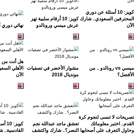
كويز:
10
أسئلة عن دوري
المحترفين السعودي.. شارك
كويز:
10
أرقام سلبية تهز
الآن
عرش ميسي ورونالدو
نهائي دوري أ
هل أنت من ع
ميسي
vs
رونالدو .. من
مشوار الأخضر في تصفيات
الأهلي السع
الأفضل؟
مونديال
2018
الآن
تصريحات لا تنسى لنجوم كرة
القدم.. اختبر معلوماتك
تعشق ماجد عبدالله نجم
كويز:
10
أسئ
وحاول التعرف على أصحابها
النصر؟.. شارك واكتشف
القادسية.. ش