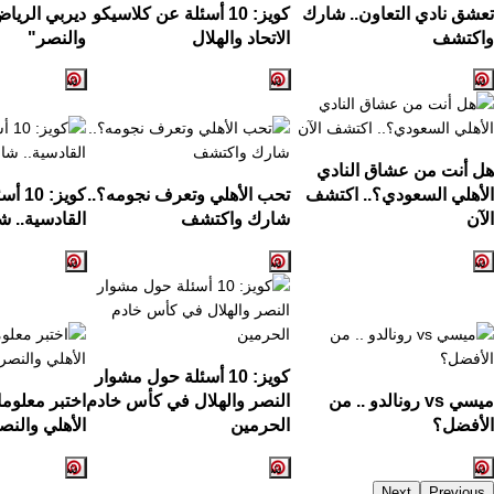
تعشق نادي التعاون.. شارك
كويز: 10 أسئلة عن كلاسيكو
ديربي الرياض
واكتشف
الاتحاد والهلال
والنصر"
هل أنت من عشاق النادي
الأهلي السعودي؟.. اكتشف
تحب الأهلي وتعرف نجومه؟..
كويز:
الآن
شارك واكتشف
القادسية.. ش
كويز: 10 أسئلة حول مشوار
ميسي vs رونالدو .. من
النصر والهلال في كأس خادم
اختبر معلوم
الأفضل؟
الحرمين
الأهلي والنص
Next
Previous