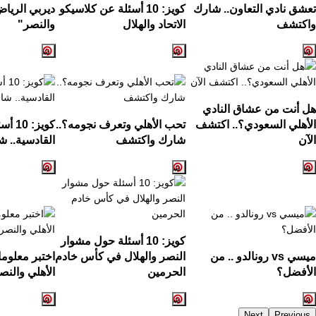
تعشق نادي التعاون.. شارك
كويز: 10 أسئلة عن كلاسيكو
ديربي الرياض
واكتشف
الاتحاد والهلال
والنصر"
هل أنت من عشاق النادي
الأهلي السعودي؟.. اكتشف
تحب الأهلي وتعرف نجومه؟..
كويز:
الآن
شارك واكتشف
القادسية.. ش
كويز: 10 أسئلة حول مشوار
ميسي vs رونالدو .. من
النصر والهلال في كأس خادم
اختبر معلوم
الأفضل؟
الحرمين
الأهلي والنص
Next
Previous