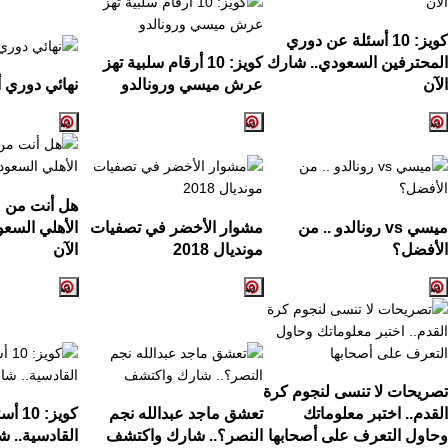
كويز:
10
أسئلة عن دوري
المحترفين السعودي.. شارك
كويز:
10
أرقام سلبية تهز
الآن
عرش ميسي ورونالدو
نهائي دوري أ
هل أنت من ع
ميسي
vs
رونالدو .. من
مشوار الأخضر في تصفيات
الأهلي السع
الأفضل؟
مونديال
2018
الآن
تصريحات لا تنسى لنجوم كرة
القدم.. اختبر معلوماتك
تعشق ماجد عبدالله نجم
كويز:
10
أسئ
وحاول التعرف على أصحابها
النصر؟.. شارك واكتشف
القادسية.. ش