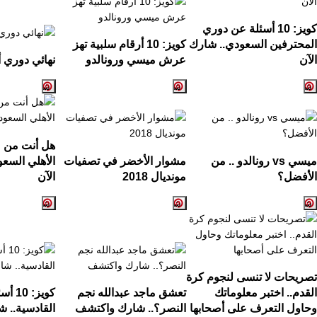
كويز:
10
أسئلة عن دوري
المحترفين السعودي.. شارك
كويز:
10
أرقام سلبية تهز
الآن
عرش ميسي ورونالدو
نهائي دوري أ
هل أنت من ع
ميسي
vs
رونالدو .. من
مشوار الأخضر في تصفيات
الأهلي السع
الأفضل؟
مونديال
2018
الآن
تصريحات لا تنسى لنجوم كرة
القدم.. اختبر معلوماتك
تعشق ماجد عبدالله نجم
كويز:
10
أسئ
وحاول التعرف على أصحابها
النصر؟.. شارك واكتشف
القادسية.. ش