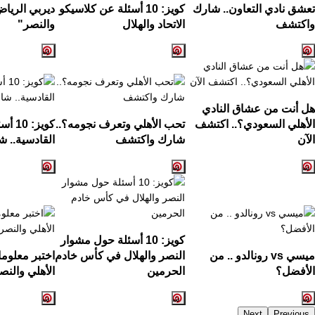
تعشق نادي التعاون.. شارك
كويز: 10 أسئلة عن كلاسيكو
ديربي الرياض
واكتشف
الاتحاد والهلال
والنصر"
هل أنت من عشاق النادي
الأهلي السعودي؟.. اكتشف
تحب الأهلي وتعرف نجومه؟..
كويز:
الآن
شارك واكتشف
القادسية.. ش
كويز: 10 أسئلة حول مشوار
ميسي vs رونالدو .. من
النصر والهلال في كأس خادم
اختبر معلوم
الأفضل؟
الحرمين
الأهلي والنص
Next
Previous