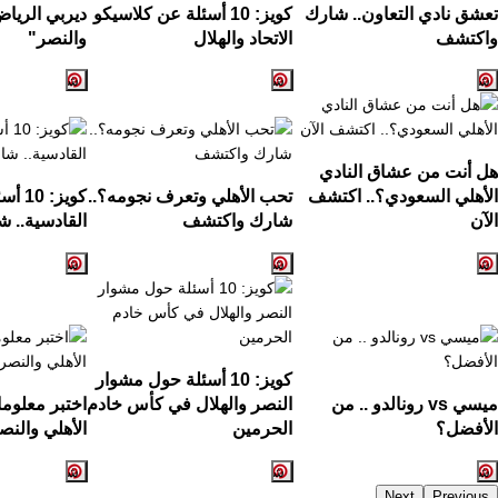
تعشق نادي التعاون.. شارك
كويز: 10 أسئلة عن كلاسيكو
ديربي الرياض
واكتشف
الاتحاد والهلال
والنصر"
هل أنت من عشاق النادي
الأهلي السعودي؟.. اكتشف
تحب الأهلي وتعرف نجومه؟..
كويز:
الآن
شارك واكتشف
القادسية.. ش
كويز: 10 أسئلة حول مشوار
ميسي vs رونالدو .. من
النصر والهلال في كأس خادم
اختبر معلوم
الأفضل؟
الحرمين
الأهلي والنص
Next
Previous