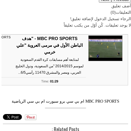
أضف تعليق
التعليقات
(
0
)
الرجاء
تسجيل
الدخول لإضافة تعليق!
لا يوجد تعليقات. كُن أوّل من يكتب تعليقاً
SPORTS
MBC PRO SPORTS - "هدف
الباطن الأول في مرمى العروبة "علي
خرمي
لمتابعة أهم مسابقات كرة القدم السعودية
لموسم 2014/2015 "من السعودية، ودول الخليج
العربي، ومصر والمشرق:11470 رأسي6/5...
ts
Time:
01:29
MBC PRO SPORTS
ام بي سي برو سبورت
ام بي سي الرياضية
––––––––––––––––––––
Related Posts :