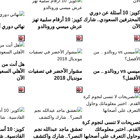
كويز:
10
أسئلة عن دوري
المحترفين السعودي.. شارك
كويز:
10
أرقام سلبية تهز
الآن
عرش ميسي ورونالدو
نهائي دوري أ
هل أنت من ع
ميسي
vs
رونالدو .. من
مشوار الأخضر في تصفيات
الأهلي السع
الأفضل؟
مونديال
2018
الآن
تصريحات لا تنسى لنجوم كرة
القدم.. اختبر معلوماتك
تعشق ماجد عبدالله نجم
كويز:
10
أسئ
وحاول التعرف على أصحابها
النصر؟.. شارك واكتشف
القادسية.. ش