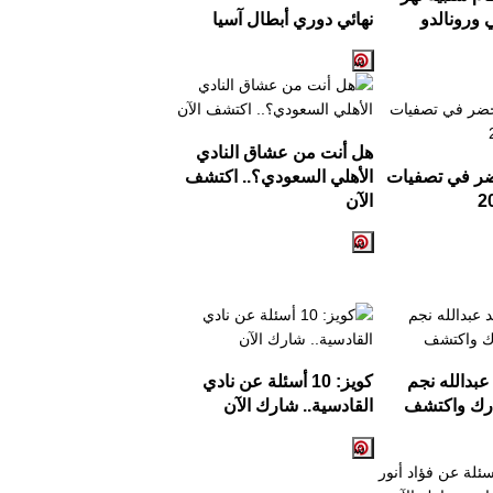
رونالدو
نهائي دوري أبطال آسيا
هل أنت من عشاق النادي
ضر في تصفيات
الأهلي السعودي؟.. اكتشف
2
الآن
بدالله نجم
كويز:
10
أسئلة عن نادي
ارك واكتشف
القادسية.. شارك الآن