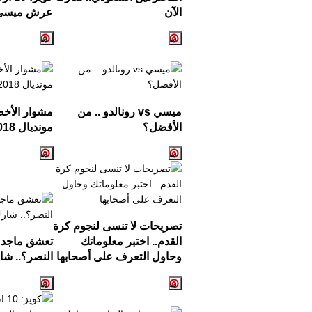
الآن
عرش ميسي و
ميسي
vs
رونالدو .. من
مشوار الأخ
الأفضل؟
مونديال
018
تصريحات لا تنسى لنجوم كرة
القدم.. اختبر معلوماتك
تعشق ماجد ع
وحاول التعرف على أصحابها
النصر؟.. ش