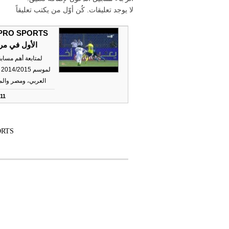
لا يوجد تعليقات. كُن أوّل من يكتب تعليقاً
الأول في مر
لمتابعة أهم مساب
ل
العربي، ومصر والمشرق:11470 ر
:11
ORTS