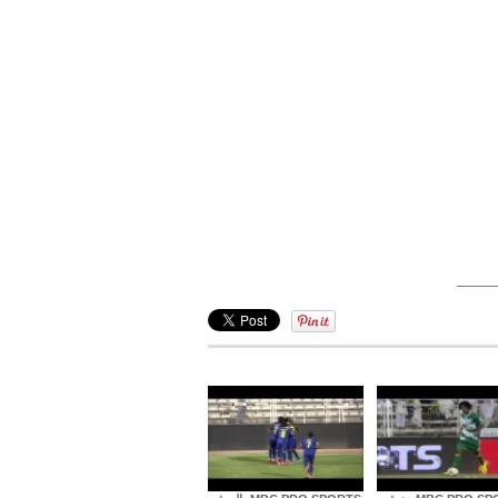
–––––