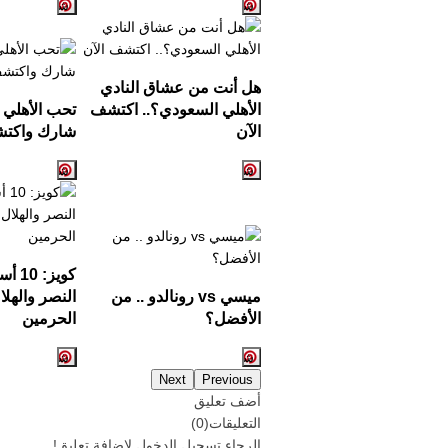
هل أنت من عشاق النادي
الأهلي السعودي؟.. اكتشف
تحب الأهلي 
الآن
شارك واكت
كويز
ميسي vs رونالدو .. من
النصر والهل
الأفضل؟
الحرمين
Next
Previous
أضف تعليق
التعليقات
(
0
)
الرجاء
تسجيل
الدخول لإضافة تعليق!