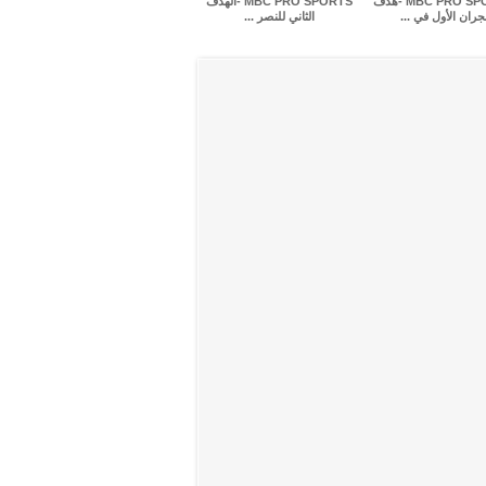
MBC PRO SPORTS -هدف
MBC PRO SPORTS -الهدف
جران الأول في ...
الثاني للنصر ...