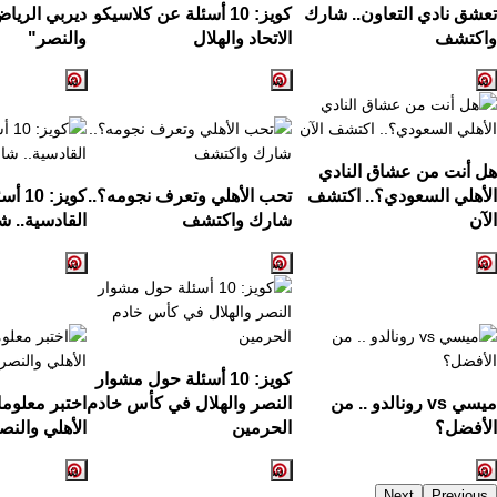
تعشق نادي التعاون.. شارك
كويز: 10 أسئلة عن كلاسيكو
ديربي الرياض
واكتشف
الاتحاد والهلال
والنصر"
هل أنت من عشاق النادي
الأهلي السعودي؟.. اكتشف
تحب الأهلي وتعرف نجومه؟..
كويز:
الآن
شارك واكتشف
القادسية.. ش
كويز: 10 أسئلة حول مشوار
ميسي vs رونالدو .. من
النصر والهلال في كأس خادم
اختبر معلوم
الأفضل؟
الحرمين
الأهلي والنص
Next
Previous