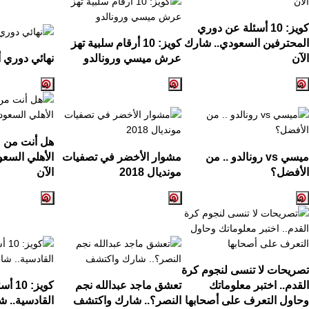
كويز:
10
أسئلة عن دوري
المحترفين السعودي.. شارك
كويز:
10
أرقام سلبية تهز
الآن
عرش ميسي ورونالدو
نهائي دوري أ
هل أنت من ع
ميسي
vs
رونالدو .. من
مشوار الأخضر في تصفيات
الأهلي السع
الأفضل؟
مونديال
2018
الآن
تصريحات لا تنسى لنجوم كرة
القدم.. اختبر معلوماتك
تعشق ماجد عبدالله نجم
كويز:
10
أسئ
وحاول التعرف على أصحابها
النصر؟.. شارك واكتشف
القادسية.. ش