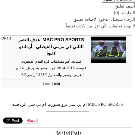
أضف تعليق
التعليقات
(
0
)
الرجاء
تسجيل
الدخول لإضافة تعليق!
لا يوجد تعليقات. كُن أوّل من يكتب تعليقاً
SPORTS
MBC PRO SPORTS -هدف النصر
الثاني في مرمى الفيصلي - أرماندو
كانجا
لمتابعة أهم مسابقات كرة القدم السعودية
لموسم 2014/2015 "من السعودية، ودول الخليج
العربي، ومصر والمشرق:11470 رأسي6/5...
ts
Time:
01:09
MBC PRO SPORTS
ام بي سي برو سبورت
ام بي سي الرياضية
––––––––––––––––––––
Related Posts :